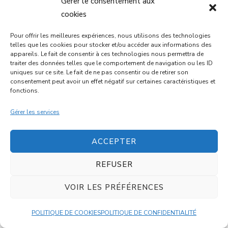
Gérer le consentement aux
cookies
GALETTES DE LENTILLES CORAIL
Pour offrir les meilleures expériences, nous utilisons des technologies
telles que les cookies pour stocker et/ou accéder aux informations des
20 mins
Intermédiaire
appareils. Le fait de consentir à ces technologies nous permettra de
traiter des données telles que le comportement de navigation ou les ID
uniques sur ce site. Le fait de ne pas consentir ou de retirer son
consentement peut avoir un effet négatif sur certaines caractéristiques et
DESSERT
fonctions.
Gérer les services
ACCEPTER
REFUSER
MUFFINS CHOCO-BANANE AU
VOIR LES PRÉFÉRENCES
FROMAGE BLANC
POLITIQUE DE COOKIES
POLITIQUE DE CONFIDENTIALITÉ
35 mins
Intermédiaire