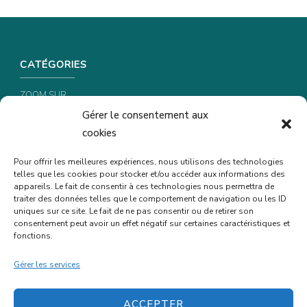
CATÉGORIES
ZOOM SUR …
Gérer le consentement aux
CONSEILS & ASTUCES
cookies
RECETTES
Pour offrir les meilleures expériences, nous utilisons des technologies
telles que les cookies pour stocker et/ou accéder aux informations des
INFORMATIONS & CONFIDENTIALITÉ
appareils. Le fait de consentir à ces technologies nous permettra de
traiter des données telles que le comportement de navigation ou les ID
uniques sur ce site. Le fait de ne pas consentir ou de retirer son
POLITIQUE DE CONFIDENTIALITÉ
consentement peut avoir un effet négatif sur certaines caractéristiques et
fonctions.
POLITIQUE DE COOKIES (UE)
MENTIONS LÉGALES
Gérer les services
ACCEPTER