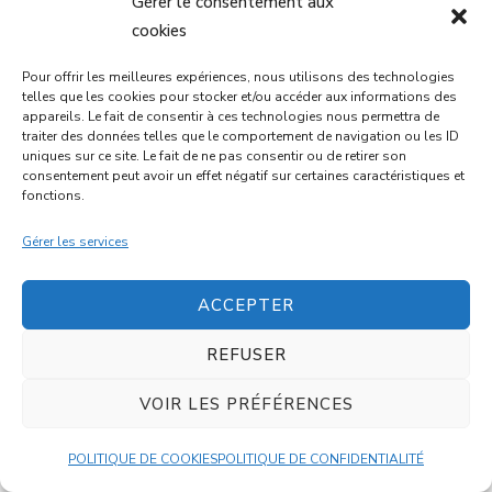
Gérer le consentement aux
cookies
GALETTES DE LENTILLES CORAIL
Pour offrir les meilleures expériences, nous utilisons des technologies
telles que les cookies pour stocker et/ou accéder aux informations des
20 mins
Intermédiaire
appareils. Le fait de consentir à ces technologies nous permettra de
traiter des données telles que le comportement de navigation ou les ID
uniques sur ce site. Le fait de ne pas consentir ou de retirer son
consentement peut avoir un effet négatif sur certaines caractéristiques et
DESSERT
fonctions.
Gérer les services
ACCEPTER
REFUSER
MUFFINS CHOCO-BANANE AU
VOIR LES PRÉFÉRENCES
FROMAGE BLANC
POLITIQUE DE COOKIES
POLITIQUE DE CONFIDENTIALITÉ
35 mins
Intermédiaire