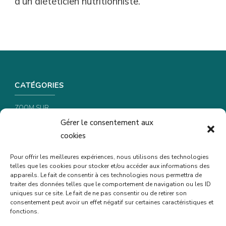
d’un diététicien nutritionniste.
CATÉGORIES
ZOOM SUR …
Gérer le consentement aux
CONSEILS & ASTUCES
cookies
RECETTES
Pour offrir les meilleures expériences, nous utilisons des technologies
telles que les cookies pour stocker et/ou accéder aux informations des
INFORMATIONS & CONFIDENTIALITÉ
appareils. Le fait de consentir à ces technologies nous permettra de
traiter des données telles que le comportement de navigation ou les ID
uniques sur ce site. Le fait de ne pas consentir ou de retirer son
POLITIQUE DE CONFIDENTIALITÉ
consentement peut avoir un effet négatif sur certaines caractéristiques et
fonctions.
POLITIQUE DE COOKIES (UE)