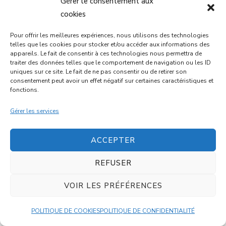
Gérer le consentement aux
cookies
GALETTES DE LENTILLES CORAIL
Pour offrir les meilleures expériences, nous utilisons des technologies
telles que les cookies pour stocker et/ou accéder aux informations des
20 mins
Intermédiaire
appareils. Le fait de consentir à ces technologies nous permettra de
traiter des données telles que le comportement de navigation ou les ID
uniques sur ce site. Le fait de ne pas consentir ou de retirer son
consentement peut avoir un effet négatif sur certaines caractéristiques et
DESSERT
fonctions.
Gérer les services
ACCEPTER
REFUSER
MUFFINS CHOCO-BANANE AU
VOIR LES PRÉFÉRENCES
FROMAGE BLANC
POLITIQUE DE COOKIES
POLITIQUE DE CONFIDENTIALITÉ
35 mins
Intermédiaire