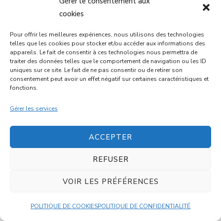
Gérer le consentement aux
cookies
GALETTES DE LENTILLES CORAIL
Pour offrir les meilleures expériences, nous utilisons des technologies
telles que les cookies pour stocker et/ou accéder aux informations des
20 mins
Intermédiaire
appareils. Le fait de consentir à ces technologies nous permettra de
traiter des données telles que le comportement de navigation ou les ID
uniques sur ce site. Le fait de ne pas consentir ou de retirer son
consentement peut avoir un effet négatif sur certaines caractéristiques et
DESSERT
fonctions.
Gérer les services
ACCEPTER
REFUSER
MUFFINS CHOCO-BANANE AU
VOIR LES PRÉFÉRENCES
FROMAGE BLANC
POLITIQUE DE COOKIES
POLITIQUE DE CONFIDENTIALITÉ
35 mins
Intermédiaire