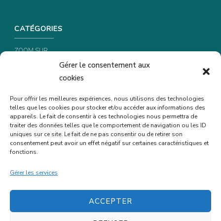
CATÉGORIES
ZOOM SUR …
Gérer le consentement aux
CONSEILS & ASTUCES
cookies
RECETTES
Pour offrir les meilleures expériences, nous utilisons des technologies
telles que les cookies pour stocker et/ou accéder aux informations des
INFORMATIONS & CONFIDENTIALITÉ
appareils. Le fait de consentir à ces technologies nous permettra de
traiter des données telles que le comportement de navigation ou les ID
uniques sur ce site. Le fait de ne pas consentir ou de retirer son
POLITIQUE DE CONFIDENTIALITÉ
consentement peut avoir un effet négatif sur certaines caractéristiques et
POLITIQUE DE COOKIES (UE)
fonctions.
MENTIONS LÉGALES
Gérer les services
ACCEPTER
© Copyright Karine Belmer-Marellec | Tous droits