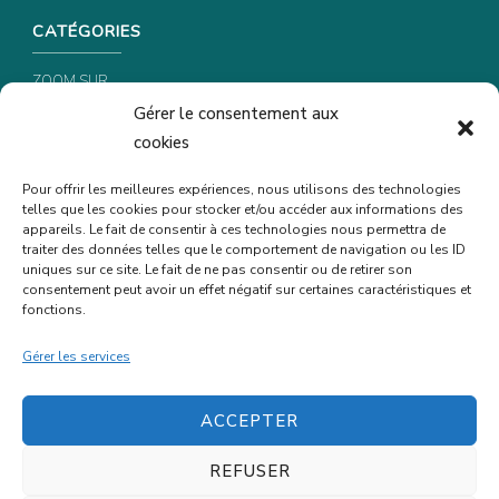
CATÉGORIES
ZOOM SUR …
Gérer le consentement aux
CONSEILS & ASTUCES
cookies
RECETTES
Pour offrir les meilleures expériences, nous utilisons des technologies
telles que les cookies pour stocker et/ou accéder aux informations des
INFORMATIONS & CONFIDENTIALITÉ
appareils. Le fait de consentir à ces technologies nous permettra de
traiter des données telles que le comportement de navigation ou les ID
uniques sur ce site. Le fait de ne pas consentir ou de retirer son
POLITIQUE DE CONFIDENTIALITÉ
consentement peut avoir un effet négatif sur certaines caractéristiques et
POLITIQUE DE COOKIES (UE)
fonctions.
MENTIONS LÉGALES
Gérer les services
ACCEPTER
© Copyright Karine Belmer-Marellec | Tous droits
REFUSER
réservés
Vilva | Développé par
Blossom Themes
.