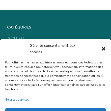
CATÉGORIES
ZOOM SUR …
Gérer le consentement aux
CONSEILS & ASTUCES
cookies
RECETTES
Pour offrir les meilleures expériences, nous utilisons des technologies
telles que les cookies pour stocker et/ou accéder aux informations des
INFORMATIONS & CONFIDENTIALITÉ
appareils. Le fait de consentir à ces technologies nous permettra de
traiter des données telles que le comportement de navigation ou les ID
uniques sur ce site. Le fait de ne pas consentir ou de retirer son
POLITIQUE DE CONFIDENTIALITÉ
consentement peut avoir un effet négatif sur certaines caractéristiques et
POLITIQUE DE COOKIES (UE)
fonctions.
MENTIONS LÉGALES
Gérer les services