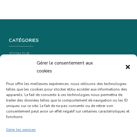
CATÉGORIES
ZOOM SUR …
Gérer le consentement aux
CONSEILS & ASTUCES
cookies
RECETTES
Pour offrir les meilleures expériences, nous utilisons des technologies
telles que les cookies pour stocker et/ou accéder aux informations des
INFORMATIONS & CONFIDENTIALITÉ
appareils. Le fait de consentir à ces technologies nous permettra de
traiter des données telles que le comportement de navigation ou les ID
uniques sur ce site. Le fait de ne pas consentir ou de retirer son
POLITIQUE DE CONFIDENTIALITÉ
consentement peut avoir un effet négatif sur certaines caractéristiques et
fonctions.
POLITIQUE DE COOKIES (UE)
MENTIONS LÉGALES
Gérer les services