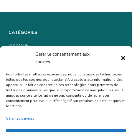
CATÉGORIES
ZOOM SUR …
Gérer le consentement aux
CONSEILS & ASTUCES
cookies
RECETTES
Pour offrir les meilleures expériences, nous utilisons des technologies
telles que les cookies pour stocker et/ou accéder aux informations des
INFORMATIONS & CONFIDENTIALITÉ
appareils. Le fait de consentir à ces technologies nous permettra de
traiter des données telles que le comportement de navigation ou les ID
uniques sur ce site. Le fait de ne pas consentir ou de retirer son
POLITIQUE DE CONFIDENTIALITÉ
consentement peut avoir un effet négatif sur certaines caractéristiques et
POLITIQUE DE COOKIES (UE)
fonctions.
MENTIONS LÉGALES
Gérer les services