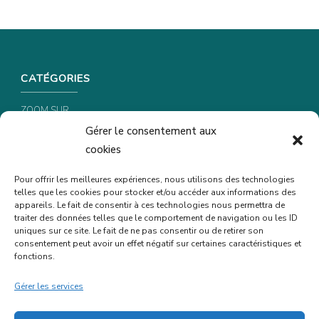
CATÉGORIES
ZOOM SUR …
Gérer le consentement aux
CONSEILS & ASTUCES
cookies
RECETTES
Pour offrir les meilleures expériences, nous utilisons des technologies
telles que les cookies pour stocker et/ou accéder aux informations des
INFORMATIONS & CONFIDENTIALITÉ
appareils. Le fait de consentir à ces technologies nous permettra de
traiter des données telles que le comportement de navigation ou les ID
uniques sur ce site. Le fait de ne pas consentir ou de retirer son
POLITIQUE DE CONFIDENTIALITÉ
consentement peut avoir un effet négatif sur certaines caractéristiques et
POLITIQUE DE COOKIES (UE)
fonctions.
MENTIONS LÉGALES
Gérer les services