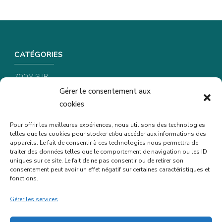
CATÉGORIES
ZOOM SUR …
Gérer le consentement aux
CONSEILS & ASTUCES
cookies
RECETTES
Pour offrir les meilleures expériences, nous utilisons des technologies
telles que les cookies pour stocker et/ou accéder aux informations des
INFORMATIONS & CONFIDENTIALITÉ
appareils. Le fait de consentir à ces technologies nous permettra de
traiter des données telles que le comportement de navigation ou les ID
uniques sur ce site. Le fait de ne pas consentir ou de retirer son
POLITIQUE DE CONFIDENTIALITÉ
consentement peut avoir un effet négatif sur certaines caractéristiques et
POLITIQUE DE COOKIES (UE)
fonctions.
MENTIONS LÉGALES
Gérer les services